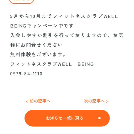
施設・サービス
9月から10月までフィットネスクラブWELL
BEINGキャンペーン中です
介護付有料
ケアポートぶぜん1番館
入会しやすい割引を行っておりますので、お気
住宅型有料
軽にお問合せください
ケアポートぶぜん2番館
無料体験もございます。
体験・短期利用のご案内
フィットネスクラブWELL BEING
デイサービス
0979-84-1110
フィットネスクラブ
WELL BEING
< 前の記事へ
次の記事へ >
インタビュー
お知らせ一覧に戻る
インタビュー一覧