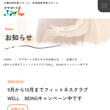
介護付有料老人ホーム・住宅型有料老人ホーム
News
お知らせ
特徴
ケアポートぶぜん ５つの特徴
HOME
/
ケアポートぶぜんからのお知らせ
/
お知らせ
/
心にも寄り添うケア
9月から10月までフィットネスクラブWELL BEINGキャンペーン中です
快適さの秘訣
2025.09.22
健康管理
9月から10月までフィットネスクラブ
喜ばれる食事を
WELL BEINGキャンペーン中です
イベント・レクリエーション
お知らせ