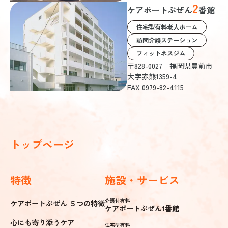
2
ケアポートぶぜん
番館
運営規程の概要等
住宅型有料老人ホーム
訪問介護ステーション
フィットネスジム
〒828-0027 福岡県豊前市
大字赤熊1359-4
FAX 0979-82-4115
ぶぜんケアサービス株式会社
〒828-0027 福岡県豊前市赤熊1359-1
トップページ
Google MAP
特徴
施設・サービス
介護付有料
ケアポートぶぜん ５つの特徴
ケアポートぶぜん1番館
心にも寄り添うケア
住宅型有料