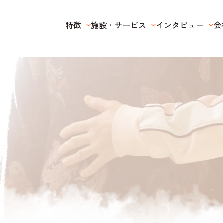
特徴
施設・サービス
インタビュー
会
特徴
ケアポートぶぜん ５つの特徴
心にも寄り添うケア
快適さの秘訣
健康管理
喜ばれる食事を
イベント・レクリエーション