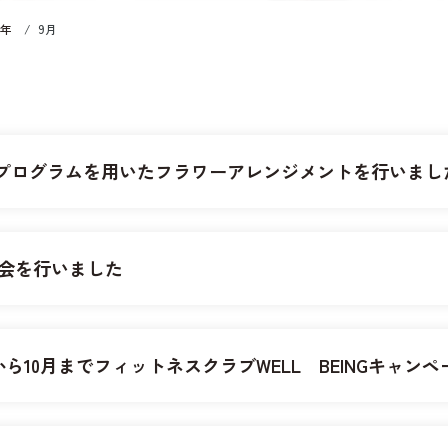
5年
/
9月
施設・サービス
介護付有料
ケアポートぶぜん1番館
住宅型有料
ケアポートぶぜん2番館
Aプログラムを用いたフラワーアレンジメントを行いまし
体験・短期利用のご案内
デイサービス
会を行いました
フィットネスクラブ
WELL BEING
から10月までフィットネスクラブWELL BEINGキャン
インタビュー
インタビュー一覧