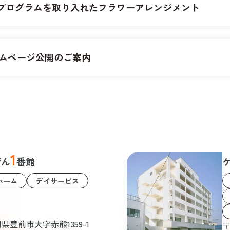
入居者さま
Aプログラムを取り入れたフラワーアレンジメント
スタッフ
ケアマネジャー
ムページ公開のご案内
会社案内
会社概要
代表メッセージ
スタッフ紹介
1
ぜん
番館
ホーム
デイサービス
よくある質問
お知らせ
福岡県豊前市大字赤熊1359-1
〒