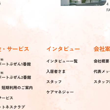
5
4
運営規程の概要等
F
設・サービス
インタビュー
会社
ぶぜんケアサービス株式会社
〒828-0027 福岡県豊前市赤熊1359-1
有料
インタビュー一覧
会社概要
ポートぶぜん1番館
Google MAP
入居者さま
代表メッ
有料
ポートぶぜん2番館
スタッフ
スタッフ
・短期利用のご案内
ケアマネジャー
サービス
ットネスクラブ